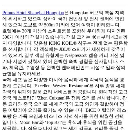
Primus Hotel Shanghai Hongqiao
은 Hongqiao 허브의 핵심 지역
에 위치하고 있으며 상하이 국가 컨벤션 및 전시 센터에 인접
해 있으며 도보로 약 500m 거리에 있어 여행이 편리합니다.
호텔에는 30개 이상의 스위트룸을 포함해 우아하게 디자인된
300개 이상의 객실이 있습니다. 객실 크기는 46㎡부터 413㎡까
지 다양합니다. 맞춤형 KING KOIL® 침구는 전례 없는 평온함
을 선사합니다. 각 객실에는 JBL® 스피커가 세심하게 갖추어
져 있으며, 일부 객실 유형에는 Nespresso® 캡슐 커피 머신 및
기타 시설이 갖춰져 있어 완벽한 숙박 경험을 선사합니다. 스
파, 체육관, 수영장 등 완벽한 엔터테인먼트 시설로 일과 삶의
균형을 유지하세요.
국제 셰프 팀은 다양한 아시아 음식과 세계 각국의 음식을 경
험해 드립니다. 'Excellent Western Restaurant'은 하루 종일 세계
각국의 뷔페와 일품 요리 서비스를 제공합니다. 현대적인 고급
중국 레스토랑인 'Zhen Cuixuan'은 정통 요리를 선사합니다. 광
동 요리와 중국 요리를 세계 각국의 고급 와인과 결합하여 정
통 이탈리아 요리를 즐기실 수 있습니다. 'BiCE 이탈리안 레스
토랑'은 가족 모임과 비즈니스 저녁 식사를 위한 탁월한 선택
입니다. 'Moon Bar'와 'Top Bar'는 휴식과 휴식을 위한 공간을
제공합니다. 집을 떠나지 않고도 세계 각국의 요리를 즐길 수